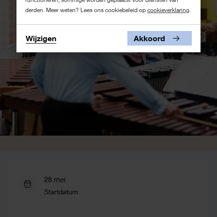
derden. Meer weten? Lees ons cookiebeleid op
cookieverklaring
.
Wijzigen
Akkoord
28 mei
Startdatum