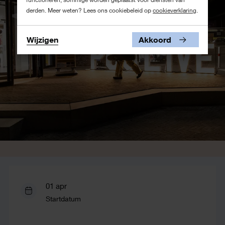
derden. Meer weten? Lees ons cookiebeleid op
cookieverklaring
.
Wijzigen
Akkoord
01 apr
Startdatum