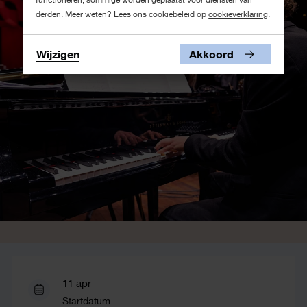
derden. Meer weten? Lees ons cookiebeleid op
cookieverklaring
.
Wijzigen
Akkoord
11 apr
Startdatum