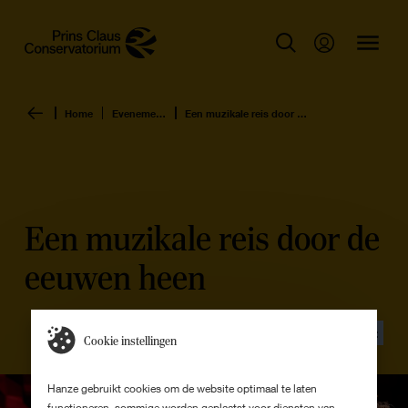
Home
Evenementen overzicht
Een muzikale reis door de eeuwen heen
Een muzikale reis door de
eeuwen heen
Evenement
Cookie instellingen
Hanze gebruikt cookies om de website optimaal te laten
functioneren, sommige worden geplaatst voor diensten van