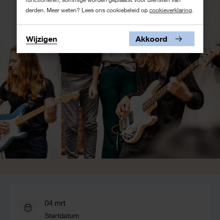
derden. Meer weten? Lees ons cookiebeleid op
cookieverklaring
.
Wijzigen
Akkoord
04 mrt
Startdatum