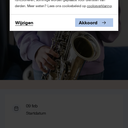
derden. Meer weten? Lees ons cookiebeleid op
cookieverklaring
.
Wijzigen
Akkoord
09 feb
Startdatum