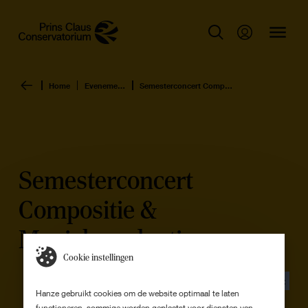
Home
Evenementen overzicht
Semesterconcert Compositie & Muziekproductie
Semesterconcert
Compositie &
Muziekproductie
Cookie instellingen
Evenement
Hanze gebruikt cookies om de website optimaal te laten
functioneren, sommige worden geplaatst voor diensten van