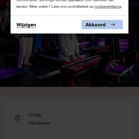
derden. Meer weten? Lees ons cookiebeleid op
cookieverklaring
.
Wijzigen
Akkoord
13 feb
Startdatum