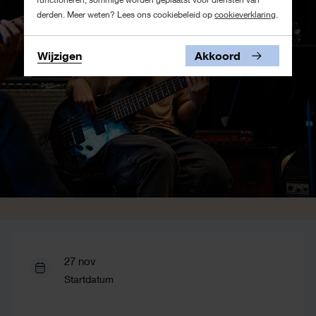
derden. Meer weten? Lees ons cookiebeleid op
cookieverklaring
.
Wijzigen
Akkoord
27 nov
Startdatum